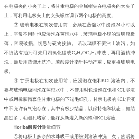
在电极夹的小夹子上，将甘汞电极的金属帽夹在电极夹的大夹子
上，可利用电极夹上的支头螺丝调节两个电极的高度。
③ 玻璃电极在初次使用前，必须在蒸馏水中浸泡24小时以
上，平常不用时也应浸泡在蒸馏水中，玻璃电极小球的玻璃膜极
薄，容易破损。切忌与硬物接触。 若玻璃膜不要沾上油污，如
不慎沾有油污可先用四氯化碳或C₂H₅OC₂H₅冲洗，再用酒精冲
洗，最后用蒸馏水洗净。若酸度计指针抖动严重，应更换玻璃电
极。
④ 甘汞电极在初次使用前，应浸泡在饱和KCL溶液内，不
要与玻璃电极同泡在蒸馏水中，不使用时也浸泡在饱和KCL溶液
中或用橡胶帽套住甘汞电极的下端毛细孔，甘汞电极的KCL溶液
中不允许有气泡存在，其中有极少结晶，以保持饱和状态，如结
晶过多，毛细孔堵塞，最好从新灌入新的饱和KCL溶液。
Horiba酸度计
测量细节
①将电极上多余的水珠吸干或用被测溶液冲洗二次，然后将