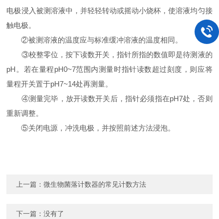
电极浸入被测溶液中，并轻轻转动或摇动小烧杯，使溶液均匀接
触电极。
②被测溶液的温度应与标准缓冲溶液的温度相同。
③校整零位，按下读数开关，指针所指的数值即是待测液的
pH。若在量程pH0~7范围内测量时指针读数超过刻度，则应将
量程开关置于pH7~14处再测量。
④测量完毕，放开读数开关后，指针必须指在pH7处，否则
重新调整。
⑤关闭电源，冲洗电极，并按照前述方法浸泡。
上一篇：
微生物菌落计数器的常见计数方法
下一篇：没有了