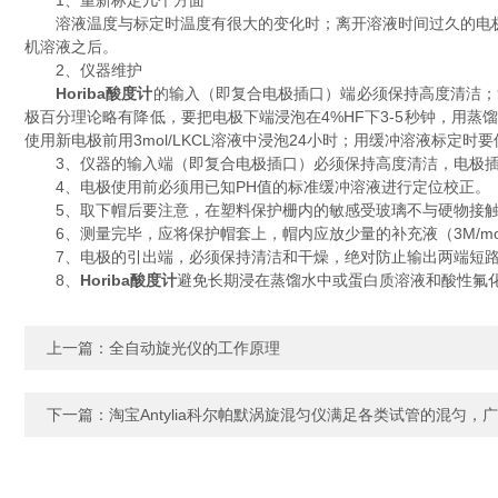
1、重新标定几个方面
溶液温度与标定时温度有很大的变化时；离开溶液时间过久的电极；换
机溶液之后。
2、仪器维护
Horiba酸度计
的输入（即复合电极插口）端必须保持高度清洁；
极百分理论略有降低，要把电极下端浸泡在4%HF下3-5秒钟，用蒸馏
使用新电极前用3mol/LKCL溶液中浸泡24小时；用缓冲溶液标定
3、仪器的输入端（即复合电极插口）必须保持高度清洁，电极插
4、电极使用前必须用已知PH值的标准缓冲溶液进行定位校正。
5、取下帽后要注意，在塑料保护栅内的敏感受玻璃不与硬物接触
6、测量完毕，应将保护帽套上，帽内应放少量的补充液（3M/mo
7、电极的引出端，必须保持清洁和干燥，绝对防止输出两端短路
8、
Horiba酸度计
避免长期浸在蒸馏水中或蛋白质溶液和酸性氟
上一篇：
全自动旋光仪的工作原理
下一篇：
淘宝Antylia科尔帕默涡旋混匀仪满足各类试管的混匀，