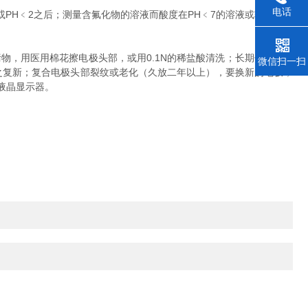
电话
PH﹤2之后；测量含氟化物的溶液而酸度在PH﹤7的溶液或较浓的有
，用医用棉花擦电极头部，或用0.1N的稀盐酸清洗；长期使用后电
微信扫一扫
净，使之复新；复合电极头部裂纹或老化（久放二年以上），要换新的电极，
射液晶显示器。