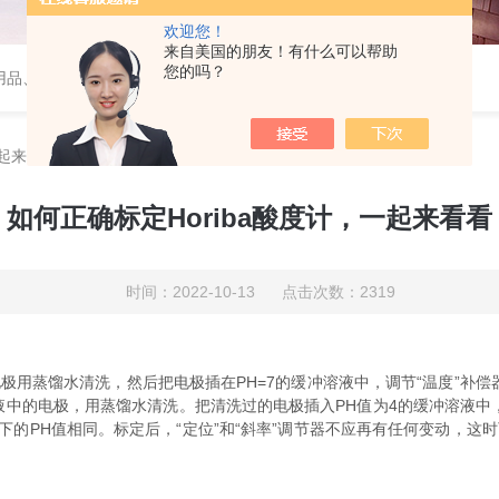
欢迎您！
来自美国的朋友！有什么可以帮助
您的吗？
用品、wiggens实验仪器，摇床、磁力搅拌器，电子天平
一起来看看
如何正确标定Horiba酸度计，一起来看看
时间：2022-10-13 点击次数：2319
电极用蒸馏水清洗，然后把电极插在PH=7的缓冲溶液中，调节“温度”补
溶液中的电极，用蒸馏水清洗。把清洗过的电极插入PH值为4的缓冲溶液中
下的PH值相同。标定后，“定位”和“斜率”调节器不应再有任何变动，这