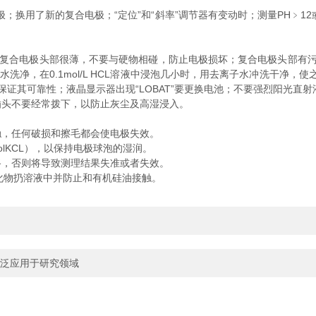
用了新的复合电极；“定位”和“斜率”调节器有变动时；测量PH﹥12或
复合电极头部很薄，不要与硬物相碰，防止电极损坏；复合电极头部有污物
水洗净，在0.1mol/L HCL溶液中浸泡几小时，用去离子水冲洗干
时要保证其可靠性；液晶显示器出现“LOBAT”要更换电池；不要强烈阳光直
头不要经常拨下，以防止灰尘及高湿浸入。
，任何破损和擦毛都会使电极失效。
lKCL），以保持电极球泡的湿润。
，否则将导致测理结果失准或者失效。
化物扔溶液中并防止和有机硅油接触。
广泛应用于研究领域