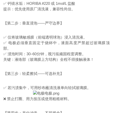
✅ 钙镁水垢：
HORIBA #220
或
1mol/L
盐酸
提示：优先使用原厂清洗液，兼容性尚佳。
【第二步：垂直浸泡
——严守边界】
✅ 仅将玻璃敏感膜（前端透明球泡）浸入清洗液。
✅ 电极必须垂直固定于烧杯中，液面高度严禁超过玻璃膜顶
部。
✅ 浸泡时间：
30–60
分钟，视污垢顽固程度调整。
关键：液络部（玻璃膜上方结构）全程不得接触液体！
【第三步：轻柔擦拭
——可选补充】
✅ 若污渍集中，可用纱布蘸清洗液单向轻拭玻璃膜。
❌ 禁止打圈、用力按压或使用粗糙材料。
【第四步：
充分
冲洗
——不留残余】