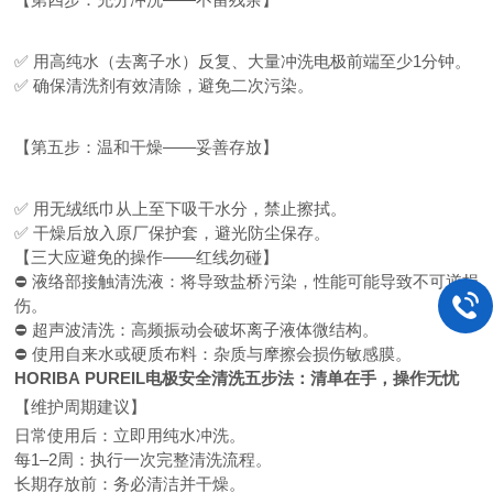
✅ 用高纯水（去离子水）反复、大量冲洗电极前端至少1分钟。
✅ 确保清洗剂
有效
清除，避免二次污染。
【第五步：温和干燥
——妥善存放】
✅ 用无绒纸巾从上至下吸干水分，禁止擦拭。
✅ 干燥后放入原厂保护套，避光防尘保存。
【三大
应避免的操作
——红线勿碰】
⛔ 液络部接触清洗液：将导致盐桥污染，性能
可能导致不可逆损
伤
。
⛔ 超声波清洗：高频振动会破坏离子液体微结构。
⛔ 使用自来水或硬质布料：杂质与摩擦会损伤敏感膜。
HORIBA
PUREIL
电极安全清洗五步法：清单在手，操作无忧
【维护周期建议】
日常使用后：立即用纯水冲洗。
每
1–2
周：执行一次完整清洗流程。
长期存放前：务必清洁并干燥。