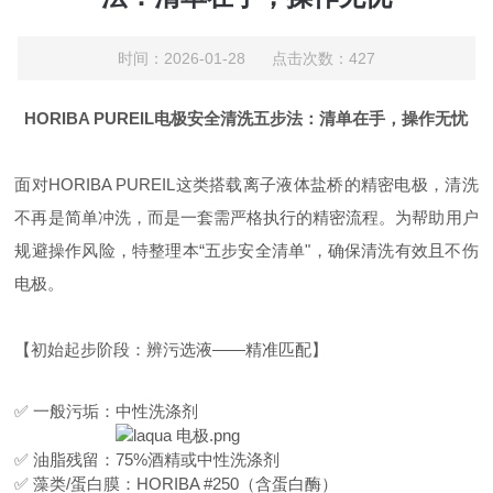
时间：2026-01-28 点击次数：427
HORIBA
PUREIL
电极安全清洗五步法：清单在手，操作无忧
面对
HORIBA PUREIL
这类搭载离子液体盐桥的
精密
电极，清洗
不再是简单冲洗，而是一套需严格执行的精密流程。为帮助用户
规避操作风险，特整理本
“五步安全清单"，确保清洗有效且不伤
电极。
【
初始起步阶段
：辨污选液
——精准匹配】
✅ 一般污垢：中性洗涤剂
✅ 油脂残留：75%酒精或中性洗涤剂
✅ 藻类/蛋白膜：
HORIBA #250
（含蛋白酶）