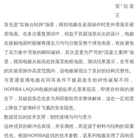
首先
是
“
实验台轻
摔
"
场景，模拟电极在桌面操作时意外滑落至硬
质地面。在多次重复测试中，得益于其圆顶形尖尖的设计，电极
在接触地面时能够将撞击力均匀分散至整个球泡表面，有效避免
了应力集中导致的瞬间破碎。其次是更为严苛
的
“
混凝土重
摔
"
场
景，模拟电极从较高处跌落至粗糙地面。测试结果显示，在常规
的实验室操作高度范围内，该电极展现出了良好的结构完整性。
与普通玻璃电极在同等条件下极易发生粉碎性破裂不同
，
HORIBA LAQU
A
电极的破损临界点显著提高，即便在特殊的撞
击下，其破损形态也多为局部裂纹而非整体解体，这在一定程度
上降低了玻璃碎片飞溅的安全隐患。
数据背后的技术支撑：韧性玻璃与均匀受力
这种优异的耐冲击表现，并非偶然，而是源于材料与结构的双重
优化。根
据
HORIB
A
提供的技术参数，该系列电极采用了高响应