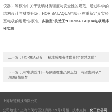
仪器）等标准中关于玻璃材质强度与安全性的规范。通过科学的
结构设计与材质升级
，
HORIBA LAQU
A
电极正在重新定义实验
室电极的耐用性标准。
实验室“抗造王"HORIBA LAQUA电极耐摔
性实测
上一篇：
HORIBA pH计：精准感知液体世界的“智慧之眼”
下一篇：
用“电纺丝”打一场阴道微生态保卫战，有望告别孕产
期B链菌噩梦
上海铭迹科技有限公司
公司地址：上海市闵行区江月路999号1号楼 技术支持：
化工仪器网