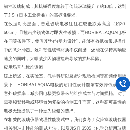
韧性玻璃制成，其机械强度相较于传统玻璃提升了
约
1
0
倍，达到
了
JI
S
（日本工业标准）的高标准要求。
在数据对比层面，普通玻璃电极往往在较低跌落高度（
如
30-
50c
m
）且撞击尖锐物体时即发生破损；
而
HORIBA LAQU
A
电极
在同等条件下，凭借
其
“
均匀受力设
计
"
，能够有效抵御常规操作
中的意外冲击。这种韧性玻璃材质不仅耐磨，还能在保持高响应
速度的同时，大幅减少因物理撞击导致的损坏风险。
应用场景与标准遵循
综上所述，在实验室、教学科研以及野外现场检测等高频使用场
景下
，
HORIBA LAQU
A
电极的耐用性设计能够有效降低设备的
意外破损率，减少因电极更换带来的维护成本与时间损耗。对于
需要频繁移动或环境较为复杂的检测工作而言，这种高可靠性的
电极无疑提供了一种更为稳健的选择。
在相关的玻璃仪器物理性能测试中，我们参考了实验室玻璃仪器
相关耐冲击性能的测试方法，以
及
JIS R 350
5
（化学分析用玻璃