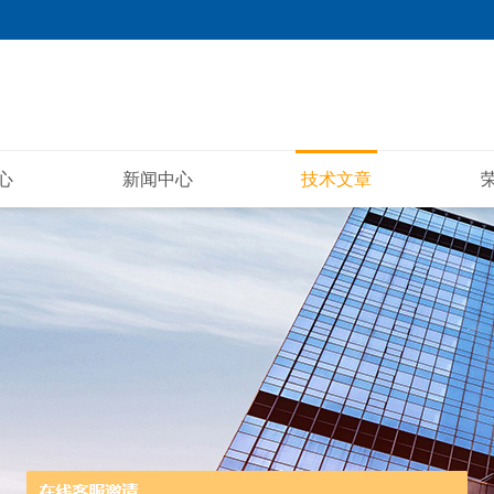
心
新闻中心
技术文章