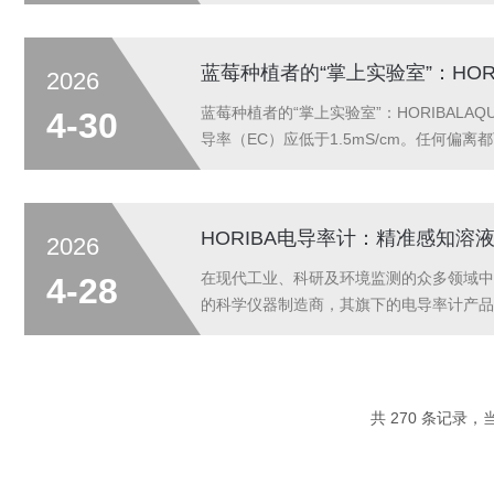
为简化。用户仅需将几滴土壤浸提液滴在HORIB
蓝莓种植者的“掌上实验室”：HORIBA
2026
蓝莓种植者的“掌上实验室”：HORIBALA
4-30
导率（EC）应低于1.5mS/cm。任何
测，已成为现代蓝莓种植管理的关键环节。在此背
HORIBA电导率计：精准感知溶
2026
在现代工业、科研及环境监测的众多领域中
4-28
的科学仪器制造商，其旗下的电导率计产品
满足从实验室研发到工业现场在线监测等不
共 270 条记录，当前