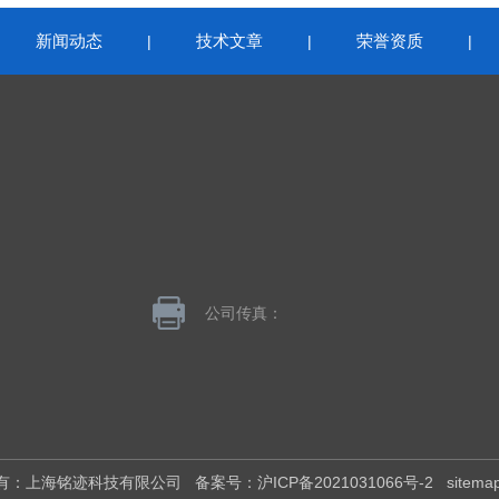
新闻动态
技术文章
荣誉资质
|
|
|
|
公司传真：
版权所有：上海铭迹科技有限公司
备案号：沪ICP备2021031066号-2
sitema