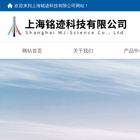
欢迎来到
上海铭迹科技有限公司网站
！
网站首页
关于我们
产品中