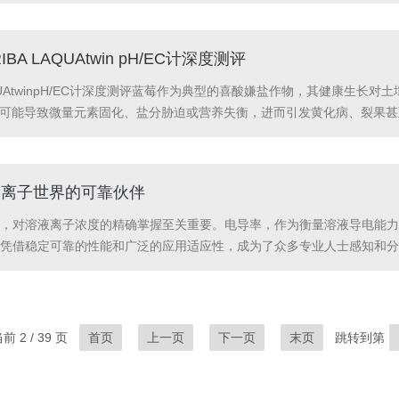
ALAQUAtwinpH/EC计的扁平传感器上，设备便能在10秒内输出稳定读
 LAQUAtwin pH/EC计深度测评
QUAtwinpH/EC计深度测评蓝莓作为典型的喜酸嫌盐作物，其健康生长对
偏离都可能导致微量元素固化、盐分胁迫或营养失衡，进而引发黄化病、裂果
景下，便携式检测工具的价值日益凸显，而HORIBALAQUAtwinpH/E
液离子世界的可靠伙伴
，对溶液离子浓度的精确掌握至关重要。电导率，作为衡量溶液导电能力的
凭借稳定可靠的性能和广泛的应用适应性，成为了众多专业人士感知和分析
同场景的需求。例如，其便携式系列设计紧凑，坚固耐用，具备良好的防水
 2 / 39 页
首页
上一页
下一页
末页
跳转到第