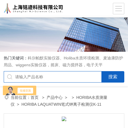
热门关键词：
科尔帕默实验仪器、Holiba水质环境检测、麦迪康防护
用品、wiggens实验仪器，摇床、磁力搅拌器，电子天平
当前位置：
首页
>
产品中心
> >
HORIBA水质测量
仪
> HORIBA LAQUATWIN笔式钾离子检测仪K-11