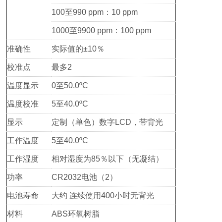
100至990 ppm：10 ppm
1000至9900 ppm：100 ppm
准确性
实际值的±10％
校准点
最多2
温度显示
0至50.0ºC
温度校准
5至40.0ºC
显示
定制（单色）数字LCD，带背光
工作温度
5至40.0ºC
工作湿度
相对湿度为85％以下（无凝结）
功率
CR2032电池（2）
电池寿命
大约 连续使用400小时无背光
材料
ABS环氧树脂