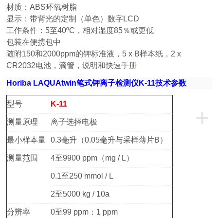
材质：ABS环氧树脂
显示：带背光的定制（单色）数字LCD
工作条件：5至40ºC，相对湿度85％或更低
包装在便携包中
随附150和2000ppm的钾标准液，5 x B样本纸，2 x
CR2032电池，滴管，说明和快速手册
Horiba LAQUAtwin笔式钾离子检测仪K-11技术参数
型号
K-11
+
测量原理
离子选择电极
最小样本量
0.3毫升（0.05毫升与采样薄片B）
测量范围
4至9900 ppm（mg / L）
0.1至250 mmol / L
2至5000 kg / 10a
分辨率
0至99 ppm：1 ppm