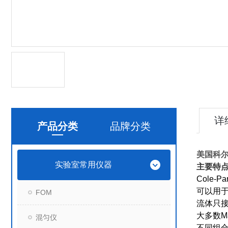
详
产品分类
品牌分类
美国科尔帕
实验室常用仪器
主要特
Cole-Pa
可以用
FOM
流体只
大多数
M
混匀仪
不同组