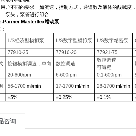
据用户不同的要求，如流速，控制方式，通道数及液体的酸碱度
器，泵头，泵管进行组合
-Parmer Masterflex蠕动泵
数：
L/S
经济型模拟泵
L/S
数字型模拟泵
L/S
数字精密泵
77910-25
77916-20
77921-75
数控调速
式
旋钮模拟调速，单向
数控调速
可编程
20-600rpm
6-600rpm
0.1-600rpm
围
56-1700
ml/min
17-1700
ml/min
28-1700
ml/min
±
5%
±
0.25%
±
0.1%
品咨询