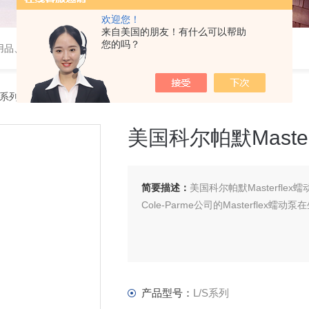
欢迎您！
来自美国的朋友！有什么可以帮助
您的吗？
用品、wiggens实验仪器，摇床、磁力搅拌器，电子天平
S系列美国科尔帕默Masterflex蠕动泵
美国科尔帕默Master
简要描述：
美国科尔帕默Masterflex蠕
Cole-Parme公司的Masterfle
产品型号：
L/S系列