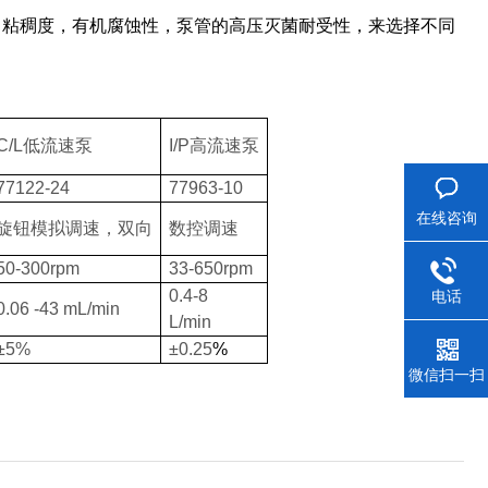
，粘稠度，有机腐蚀性，泵管的高压灭菌耐受性，来选择不同
C/L
低流速泵
I/P
高流速泵
77122-24
77963-10
在线咨询
旋钮模拟调速，双向
数控调速
50-300rpm
33-650rpm
0.4-8
电话
0.06 -43 mL/min
L/min
±5%
±0.25
%
微信扫一扫