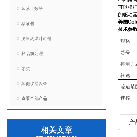
可以根
菌落计数器
的驱动
美国Cole
移液器
技术参
测量测温计时器
规格
货号
样品前处理
控制方
泵类
转速
其他仪器设备
流速范
速控
查看全部产品
产
相关文章