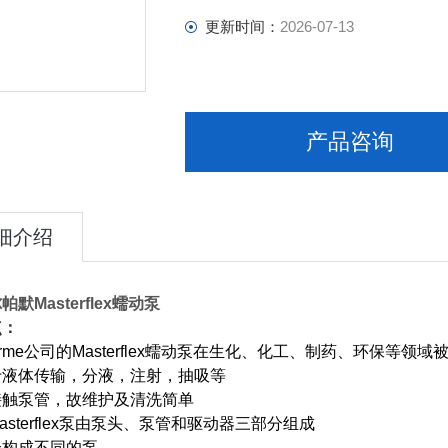
更新时间：
2026-07-13
产品咨询
细介绍
默Masterflex蠕动泵
点：
rme
公司的
Masterflex
蠕动泵在生化、化工、制药、环保等领域
于液体传输，分液，注射，抽吸等
接触泵管，故维护及清洗简单
asterflex
泵由泵头、泵管和驱动器三部分组成
合构成不同的泵