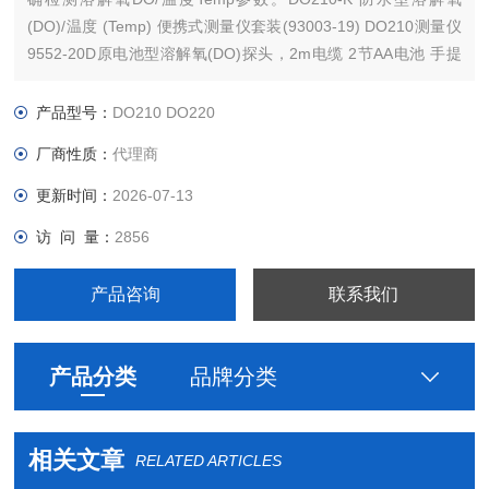
(DO)/温度 (Temp) 便携式测量仪套装(93003-19) DO210测量仪
9552-20D原电池型溶解氧(DO)探头，2m电缆 2节AA电池 手提
箱 手册 • • • • • DO220-K 防水型溶解氧 (DO)/温度 (Temp) 便携
式测量仪套装(930
产品型号：
DO210 DO220
厂商性质：
代理商
更新时间：
2026-07-13
访 问 量：
2856
产品咨询
联系我们
产品分类
品牌分类
相关文章
RELATED ARTICLES