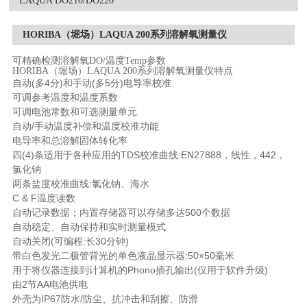
LAQUA DO210/DO220
HORIBA（堀场）LAQUA 200系列溶解氧测量仪
可精确检测溶解氧DO/温度Temp参数
HORIBA（堀场）LAQUA 200系列溶解氧测量仪特点
自动(多4分)和手动(多5分)电导率校准
可调参考温度和温度系数
可调电池常数和可选测量单元
自动/手动温度补偿和温度校准功能
电导率和总溶解固体转化率
四(4)条适用于各种应用的TDS校准曲线:EN27888，线性，442，
氯化钠
两条盐度校准曲线:氯化钠、海水
C & F温度读数
自动记录数据；内置存储器可以存储多达500个数据
自动稳定、自动保持和实时测量模式
自动关闭(可编程:长30分钟)
带白色发光二极管背光的单色液晶显示器:50×50毫米
用于将仪器连接到计算机的Phono插孔输出(仅用于软件升级)
由2节AA电池供电
外壳为IP67防水/防尘、抗冲击和刮擦、防滑