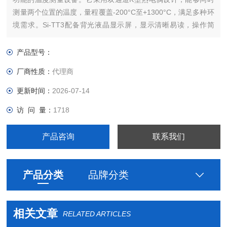
测量两个位置的温度，量程覆盖-200°C至+1300°C，满足多种环
境需求。Si-TT3配备背光液晶显示屏，显示清晰易读，操作简
便。它使用3节1.5V碱性电池供电，续航时间长达400小时。此
外，Si-TT3还具有IP 54防护等级，防尘防水性能良好。广泛应
产品型号：
用于实验室、工业、农业等领域，
厂商性质：
代理商
更新时间：
2026-07-14
访 问 量：
1718
产品咨询
联系我们
产品分类
品牌分类
相关文章
RELATED ARTICLES