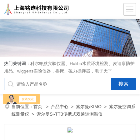
热门关键词：
科尔帕默实验仪器、Holiba水质环境检测、麦迪康防护
用品、wiggens实验仪器，摇床、磁力搅拌器，电子天平
当前位置：
首页
>
产品中心
>
索尔曼/KIMO
>
索尔曼空调系
统测量仪
> 索尔曼Si-TT3便携式双通道测温仪