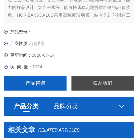
力的样品设计，如自来水等，能够快速稳定地提供准确的pH值读
数。HORIBA 9630-10D采用高纯度玻璃膜，结合先进的制造工
艺，确保了在自来水等低电导率样品中的高精度测量。其测量结
果准确可靠，能够满足各种严格的水质检测标准。
产品型号：
厂商性质：
代理商
更新时间：
2026-07-14
访 问 量：
1054
产品咨询
联系我们
产品分类
品牌分类
相关文章
RELATED ARTICLES