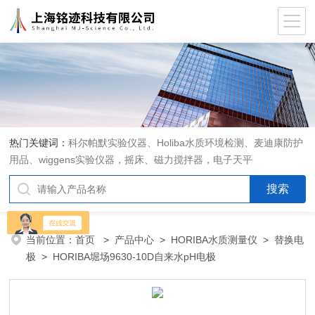
热门关键词：
科尔帕默实验仪器、Holiba水质环境检测、麦迪康防护
用品、wiggens实验仪器，摇床、磁力搅拌器，电子天平
当前位置：
首页
>
产品中心
>
HORIBA水质测量仪
>
替换电
极
> HORIBA堀场9630-10D自来水pH电极