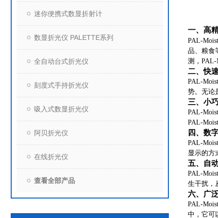
迷你便携式数显折射计
一、高
数显折光仪 PALETTE系列
PAL-
品、粮食
全自动台式折光仪
测，PAL
二、快
PAL-
刻度式手持折光仪
势。无论
三、小
吸入式数显折光仪
PAL-
PAL-M
四、数
阿贝折光仪
PAL-
显示的方
在线折光仪
五、自
PAL-
查看全部产品
生干扰，
六、广
PAL-
中，它可