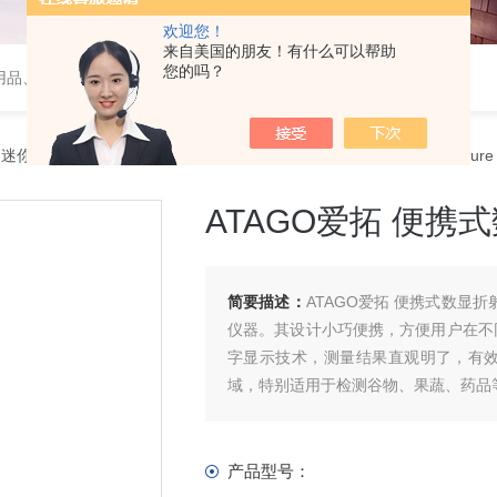
欢迎您！
来自美国的朋友！有什么可以帮助
您的吗？
用品、wiggens实验仪器，摇床、磁力搅拌器，电子天平
>
迷你便携式数显折射计
> ATAGO爱拓 便携式数显折射计 PAL-Moisture
ATAGO爱拓 便携式数
简要描述：
ATAGO爱拓 便携式数显折
仪器。其设计小巧便携，方便用户在不
字显示技术，测量结果直观明了，有效提升
域，特别适用于检测谷物、果蔬、药品
产品型号：