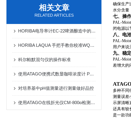
确保生产
相关文章
水分含量
RELATED ARTICLES
七、操
PAL-
闭电源以
HORIBA电导率计EC-22啤酒酿造中的水质检查
八、电
PAL-
HORIBA LAQUA 手把手教你校准WQ-300离子
用户来说
九、稳
科尔帕默混匀仪的操作标准
PAL-
差增大的问
使用ATAGO便携式数显咖啡浓度计 PAL-COFFEE(BX/TDS)测量咖啡浓度
ATAG
对培养基中pH值测量进行测量做好品控
多种不同
测量误差
使用ATAGO在线折光仪CM-800α检测脱脂浓度
示屏清晰
还具有较
是一款功