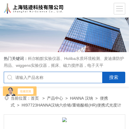
热门关键词：
科尔帕默实验仪器、Holiba水质环境检测、麦迪康防护
用品、wiggens实验仪器，摇床、磁力搅拌器，电子天平
当前位置：
首页
>
产品中心
>
HANNA 汉纳
>
便携
式
> HI97723HANNA汉钠六价铬/重铬酸根(HR)便携式光度计