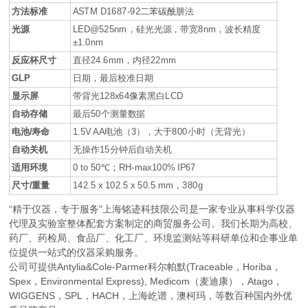
方法标准
ASTM D1687-92二苯碳酰肼法
光源
LED@525nm，硅光光源，带宽8nm，波长精度
±1.0nm
反应杯尺寸
直径24.6mm，内径22mm
GLP
日期，最后校准日期
显示屏
带背光128x64像素黑白LCD
自动存储
最后50个测量数据
电池/寿命
1.5V AA电池（3），大于800小时（无背光）
自动关机
无操作15分钟后自动关机
适用环境
0 to 50℃；RH-max100% IP67
尺寸/重量
142.5 x 102.5 x 50.5 mm，380g
“精于仪器，专于服务"上海铭迹科技限公司是一家专业从事科学仪器
代理及实验室整体配套方案制定的商贸服务公司。我们长期为高校、
药厂、药检局、食品厂、化工厂、环境监测站等科研单位和企事业单
位提供一站式的仪器采购服务。
公司可提供Antylia&Cole-Parmer科尔帕默(Traceable，Horiba，
Spex，Environmental Express), Medicom（麦迪康），Atago，
WIGGENS，SPL，HACH，上海屹谱，澳柯玛，等数百种国内外优