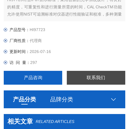
的精度，可重复性和进行测量所需的时间，CAL CheckTM功能
允许使用NIST可追溯标准对仪器进行性能验证和校准，多种测量
方法，内置反应计时器，确保样品测量与用户之间的结果一致，
良好实验室规范（GLP）显示后一次用户校准的日期和时间，电
产品型号：
HI97723
池状态指示灯和自动关机设置。
厂商性质：
代理商
更新时间：
2026-07-16
访 问 量：
297
产品咨询
联系我们
产品分类
品牌分类
相关文章
RELATED ARTICLES