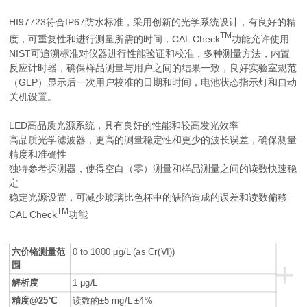
HI97723符合IP67防水标准，采用创新的光学系统设计，有良好的精
TM
度，可重复性和进行测量所需的时间，CAL Check
功能允许使用
NIST可追溯标准对仪器进行性能验证和校准，多种测量方法，内置
反应计时器，确保样品测量与用户之间的结果一致，良好实验室规范
（GLP）显示后一次用户校准的日期和时间，电池状态指示灯和自动
关机设置。
LED高品质光源系统，具有良好的性能和较高发光效率
高品质光学滤波器，更高的测量稳定性和更少的波长误差，确保测量
精度和准确性
独特参考探测器，使得空白（零）测量和样品测量之间的读数快速稳
定
稳定光源设置，可减少玻璃比色杯中的缺陷造成的误差和读数偏移
TM
CAL Check
功能
六价铬测量范
0 to 1000 μg/L (as Cr(VI))
+
围
解析度
1 μg/L
精度@25℃
读数的±5 mg/L ±4%