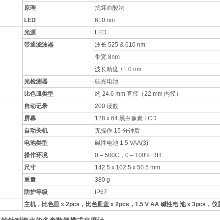
原理
抗坏血酸法
LED
610 nm
光源
LED
带通滤波器
波长 525 & 610 nm
带宽 8nm
波长精度 ±1.0 nm
光检测器
硅光电池
比色皿类型
约 24.6 mm 直径（22 mm 内径）
自动记录
200 读数
屏幕
128 x 64 黑白像素 LCD
自动关机
无操作 15 分钟后
电池类型
碱性电池 1.5 VAA(3)
操作环境
0 – 500C，0 – 100% RH
尺寸
142.5 x 102.5 x 50.5 mm
重量
380 g
防护等级
IP67
主机，比色皿 x 2pcs，比色皿盖 x 2pcs，1.5 V AA 碱性电 池 x 3pc