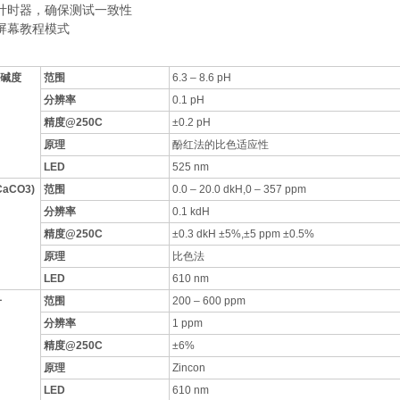
计时器，确保测试一致性
屏幕教程模式
酸碱度
范围
6.3 – 8.6 pH
分辨率
0.1 pH
精度@250C
±0.2 pH
原理
酚红法的比色适应性
LED
525 nm
aCO3)
范围
0.0 – 20.0 dkH,0 – 357 ppm
分辨率
0.1 kdH
精度@250C
±0.3 dkH ±5%,±5 ppm ±0.5%
原理
比色法
LED
610 nm
子
范围
200 – 600 ppm
分辨率
1 ppm
精度@250C
±6%
原理
Zincon
LED
610 nm