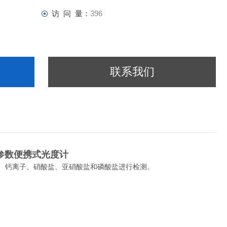
访 问 量：
396
联系我们
多参数便携式光度计
碱度、钙离子、硝酸盐、亚硝酸盐和磷酸盐进行检测。