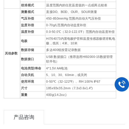
校准模式
温度范围内的任意温度值的一点或两点校准
测量模式
直接DO、BOD、OUR、SOUR测量
气压补偿
450-850mmHg 范围内自动大气压补偿
盐度补偿
0-70g/L范围内自动盐度补偿
温度补偿
0.0-50.0℃（32.0-122.0℉）范围内自动温度补偿
HI764073内置电极护管和温度传感器极谱溶氧电
电极
极，线长：4米、10米
数据存储
多达400组按需记录数据
其他参数
USB 数据接口（推荐选用HI92000-15数据管理
数据接口
软件包）
电池类型/寿命
4*1.5V AA电池
自动关机
5、10、30、60min，或关闭
使用环境
0-50℃（32-122℉）、RH 100% IP67
尺寸
185x93x35.2mm（7.3x3.6x1.4")
重量
400g(14.2oz.)
产品咨询