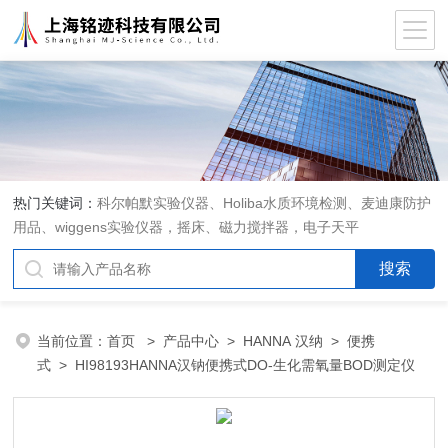
热门关键词：
科尔帕默实验仪器、Holiba水质环境检测、麦迪康防护
用品、wiggens实验仪器，摇床、磁力搅拌器，电子天平
当前位置：
首页
>
产品中心
>
HANNA 汉纳
>
便携
式
> HI98193HANNA汉钠便携式DO-生化需氧量BOD测定仪