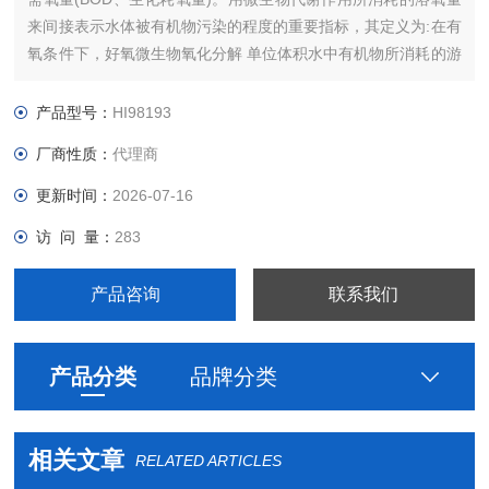
来间接表示水体被有机物污染的程度的重要指标，其定义为:在有
氧条件下，好氧微生物氧化分解 单位体积水中有机物所消耗的游
离氧的数量,单位以ppm ( mg/L )表示，其值越高，水中有机污染
物质就越多，污染就越严重。国际标准是在设定20°C的培养箱中
产品型号：
HI98193
进行5天培养为测定生化需氧量 的标准.
厂商性质：
代理商
更新时间：
2026-07-16
访 问 量：
283
产品咨询
联系我们
产品分类
品牌分类
相关文章
RELATED ARTICLES