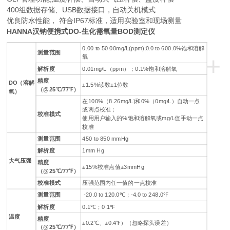
400组数据存储、USB数据接口，自动关机模式
优良防水性能， 符合IP67标准，适用实验室和现场测量
HANNA汉钠便携式DO-生化需氧量BOD测定仪
0.00 to 50.00mg/L(ppm);0.0 to 600.0%饱和溶解
测量范围
+
氧
解析度
0.01mg/L（ppm）；0.1%饱和溶解氧
精度
DO（溶解
±1.5%读数±1位数
（@25℃/77℉）
氧）
在100%（8.26mg/L)和0%（0mg/L）自动一点
或两点校准；
校准模式
使用用户输入的%饱和溶解氧或mg/L值手动一点
校准
测量范围
450 to 850 mmHg
解析度
1mm Hg
大气压强
精度
±15%校准点值±3mmHg
（@25℃/77℉）
校准模式
压强范围内任一值的一点校准
测量范围
-20.0 to 120.0℃；-4.0 to 248.0℉
解析度
0.1℃；0.1℉
温度
精度
±0.2℃、±0.4℉）（忽略探头误差）
（@25℃/77℉）