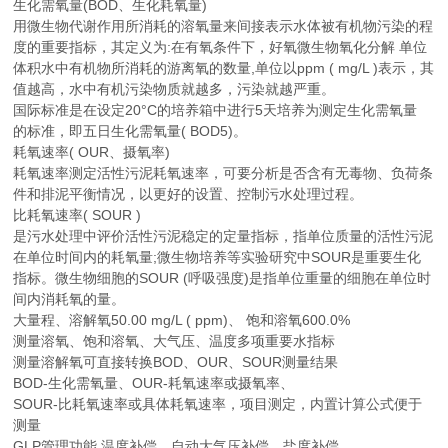
生化需氧量(BOD、生化耗氧量)
用微生物代谢作用所消耗的溶氧量来间接表示水体被有机物污染的程
度的重要指标，其定义为:在有氧条件下，好氧微生物氧化分解 单位
体积水中有机物所消耗的游离氧的数量,单位以ppm ( mg/L )表示，其
值越高，水中有机污染物质就越多，污染就越严重。
国际标准是在设定20°C的培养箱中进行5天培养为测定生化需氧量
的标准，即五日生化需氧量( BOD5)。
耗氧速率( OUR、摄氧率)
耗氧速率测定活性污泥耗氧速率，可要分析是否含有无毒物、负荷条
件和排泥平衡情况，以更好的设置、控制污水处理过程。
比耗氧速率( SOUR )
是污水处理中评价活性污泥稳定的定量指标，指单位质量的活性污泥
在单位时间内的耗氧量;微生物培养等实验研究中SOUR是重要生化
指标。微生物细胞的SOUR (呼吸强度)是指单位重量的细胞在单位时
间内消耗氧的量。
大量程、溶解氧50.00 mg/L ( ppm)、 饱和溶氧600.0%
测量溶氧、饱和溶氧、大气压、温度多项重要水指标
测量溶解氧可直接转换BOD、OUR、SOUR测量结果
BOD-生化需氧量、OUR-耗氧速率或摄氧率、
SOUR-比耗氧速率或具体耗氧速率，项目测定，内置计算公式便于
测量
GLP管理功能,温度补偿、自动大气压补偿、盐度补偿