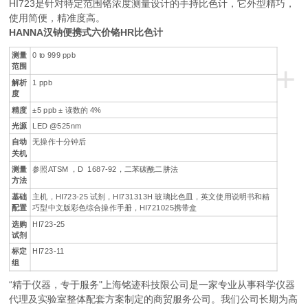
HI723是针对特定范围铬浓度测量设计的手持比色计，它外型精巧，
使用简便，精准度高。
HANNA汉钠便携式六价铬HR比色计
测量
0 to 999 ppb
+
范围
解析
1 ppb
度
精度
±5 ppb ± 读数的 4%
光源
LED @525nm
自动
无操作十分钟后
关机
测量
参照ATSM ，D 1687-92，二苯碳酰二肼法
方法
基础
主机，HI723-25 试剂，HI731313H 玻璃比色皿，英文使用说明书和精
配置
巧型中文版彩色综合操作手册，HI721025携带盒
选购
HI723-25
试剂
标定
HI723-11
组
“精于仪器，专于服务"上海铭迹科技限公司是一家专业从事科学仪器
代理及实验室整体配套方案制定的商贸服务公司。我们公司长期为高