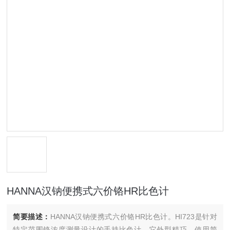
HANNA汉钠便携式六价铬HR比色计
简要描述：
HANNA汉钠便携式六价铬HR比色计。HI723是针对
特定范围铬浓度测量设计的手持比色计，它外型精巧，使用简