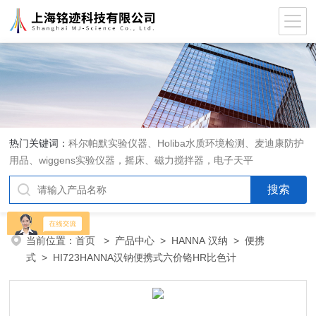
热门关键词：
科尔帕默实验仪器、Holiba水质环境检测、麦迪康防护
用品、wiggens实验仪器，摇床、磁力搅拌器，电子天平
当前位置：
首页
>
产品中心
>
HANNA 汉纳
>
便携
式
> HI723HANNA汉钠便携式六价铬HR比色计