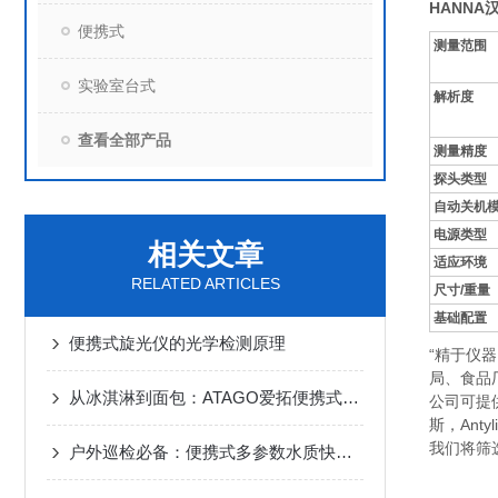
HANN
便携式
测量范围
实验室台式
解析度
查看全部产品
测量精度
探头类型
自动关机
电源类型
相关文章
适应环境
RELATED ARTICLES
尺寸/重量
基础配置
便携式旋光仪的光学检测原理
“精于仪
局、食品
从冰淇淋到面包：ATAGO爱拓便携式旋转粘度计VISCO™如何把关CMC质构？
公司可提供
斯，Anty
我们将筛
户外巡检必备：便携式多参数水质快速测定解决方案