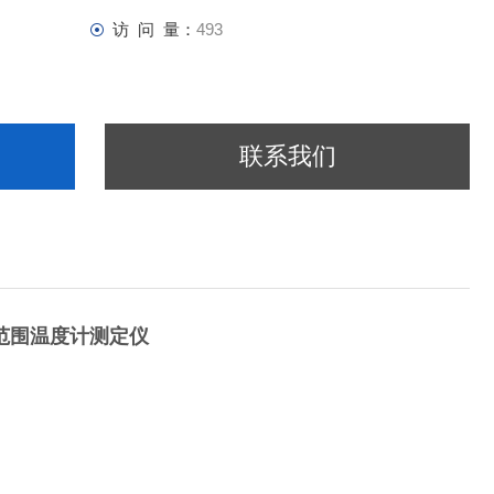
访 问 量：
493
联系我们
宽范围温度计测定仪