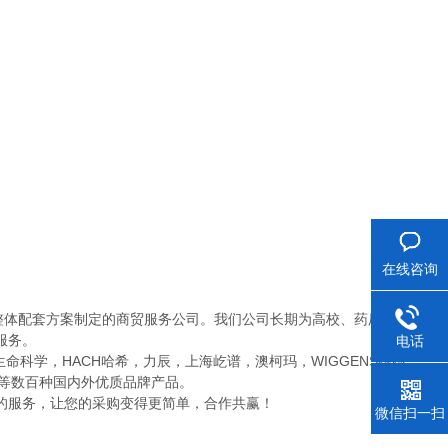
在线咨询
整体配套方案制定的商贸服务公司。我们公司长期为高校、药厂、药检
服务。
电话
SPL生命科学，HACH哈希，力辰，上海屹谱，澳柯玛，WIGGENS维根
press), 等数百种国内外优质品牌产品。
的服务，让您的采购变得更简单，合作共赢！
微信扫一扫