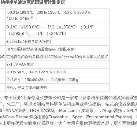
A汉钠便携单通道宽范围温度计测定仪
-50.0 to 199.9℃、200 to 1350℃；-58.0 to 399.9℉、
400 to 2462 ℉
0.1℃（≤199.0℃）、1℃（≤1350℃）；0.1℉
（≤399.9 ℉）、1℉ （≤2462℉）
±0.2% f.s (不包含探头误差）
HI766系列K型热电偶温度探头（标配不含）
模式
可选择关闭自动关机模式和可设置8分钟或60分钟自动关机模式
3x1.5V AAA 电池
-10 to 50 ℃、14 to 122 ℉ RH 100%
主机尺寸：150x80x36mm 主机重量：235 g
主机，中英文使用说明书
器，专于服务"上海铭迹科技限公司是一家专业从事科学仪器代理及实验室
厂、化工厂、环境监测站等科研单位和企事业单位提供一站式的仪器采购
HANNA汉钠，HORIBA堀场，Medicom（麦迪康），Atago爱拓，
lia&Cole-Parmer科尔帕默(Traceable，Spex，Environmental Ex
选出更多优质实验室仪器品牌，为广大用户提供更优质产品，更全面便捷