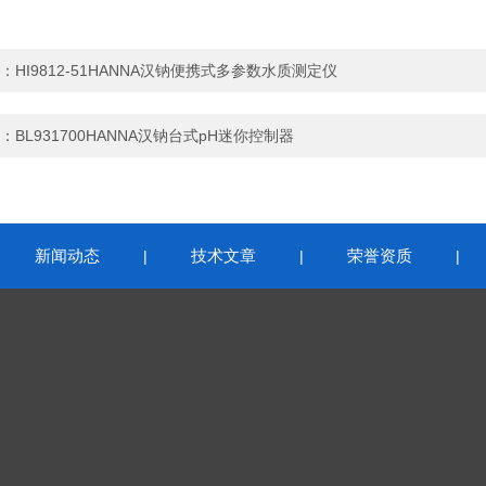
：
HI9812-51HANNA汉钠便携式多参数水质测定仪
：
BL931700HANNA汉钠台式pH迷你控制器
新闻动态
技术文章
荣誉资质
|
|
|
|