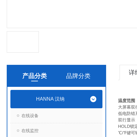
详
产品分类
品牌分类
HANNA 汉纳
温度范围：-5
大屏幕双
低电防错
在线设备
双行显示，
HOLD
在线监控
℃/℉键