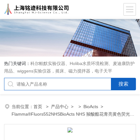
热门关键词：
科尔帕默实验仪器、Holiba水质环境检测、麦迪康防护
用品、wiggens实验仪器，摇床、磁力搅拌器，电子天平
当前位置：
首页
>
产品中心
> >
BioActs
> ​
Flamma®Fluors552NHSBioActs NHS 羧酸酯花青亮黄色荧光标
记染料