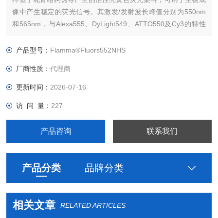
像中产生稳定的荧光信号。其激发/发射波长峰值分别为550nm
和565nm，与Alexa555、DyLight549、ATTO550及Cy3的特性
相似。Flamma552可通过532、543、546或555nm激光激发，
具有优异的光学性能。
产品型号：
​Flamma®Fluors552NHS
厂商性质：
代理商
更新时间：
2026-07-16
访 问 量：
227
产品咨询
联系我们
产品分类
品牌分类
相关文章
RELATED ARTICLES