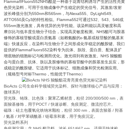
Flamma®Fluors552NHS酯是一种基于花青结构诱导产生的活性亮黄
色荧光染料，可用于生物成像中产生稳定的荧光信号。其激发/发射
波长峰值分别为550nm和565nm，与Alexa555、DyLight549、
ATTO550及Cy3的特性相似。Flamma552可通过532、543、546或
555nm激光激发，具有优异的光学性能。该染料能以高灵敏度和高
摩尔比与低丰度生物分子结合，实现高灵敏度检测。NHS酯可与胺基
修饰的寡核苷酸或蛋白质氨基（如赖氨酸的ε-氨基或核苷酸的氨基末
端）快速反应，在染料与生物分子之间形成化学稳定的酰胺键。我们
提供的FlammaFluors552染料专为抗体、肽段、蛋白质、配体及扩
增底物的细胞标记与检测而优化。激光得到有效激发。NHS 羧酸酯
会与蛋白质、抗体、肽以及胺修饰的寡核苷酸中的胺基发生反应，形
成稳定的酰胺键。它适用于抗体标记、细胞成像和荧光检测应用。
（规格型号对标Thermo，性能优于Thermo）
BioActs 公司生命科学领域荧光染料、探针与微球核心产品与应用：
微球系列
荧光珠、铕珠、比色珠：聚苯乙烯材质，粒径 200/300/500 nm，表
面羧基修饰，用于POCT / 快速诊断、免疫测定、微流控芯片。
磁珠：硅土包覆氧化铁纳米颗粒，粒径 300 nm，表面含羧基 / 羟基
/ 氨基 / 对甲苯磺酰基 / 链霉亲和素，用于免疫沉淀。
荧光染料系列
免疫测定用：含 NHS 酯染料，波长 651/667 nm，适用于快速检