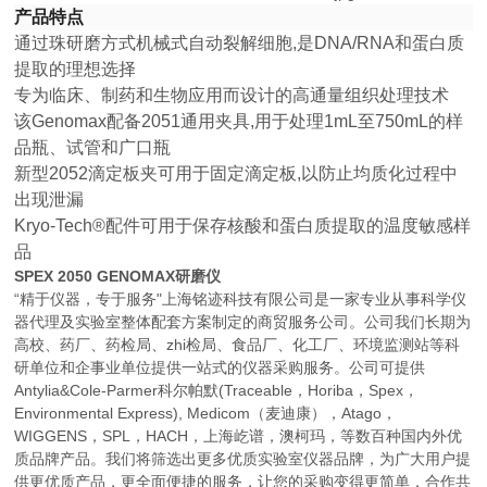
产品特点
通过珠研磨方式机械式自动裂解细胞,是DNA/RNA和
蛋白质
提取的理想选择
专为临床、制药和生物应用而设计的高通量组织处理
技术
该Genomax配备2051通用夹具,用于处理1mL至750
mL的样
品瓶、试管和广口瓶
新型2052滴定板夹可用于固定滴定板,以防止均质化
过程中
出现泄漏
Kryo-Tech®配件可用于保存核酸和蛋白质提取的温度
敏感样
品
SPEX 2050 GENOMAX研磨仪
“精于仪器，专于服务"上海铭迹科技有限公司是一家专业从事科学仪
器代理及实验室整体配套方案制定的商贸服务公司。公司我们长期为
高校、药厂、药检局、zhi检局、食品厂、化工厂、环境监测站等科
研单位和企事业单位提供一站式的仪器采购服务。公司可提供
Antylia&Cole-Parmer科尔帕默(Traceable，Horiba，Spex，
Environmental Express), Medicom（麦迪康），Atago，
WIGGENS，SPL，HACH，上海屹谱，澳柯玛，等数百种国内外优
质品牌产品。我们将筛选出更多优质实验室仪器品牌，为广大用户提
供更优质产品，更全面便捷的服务，让您的采购变得更简单，合作共