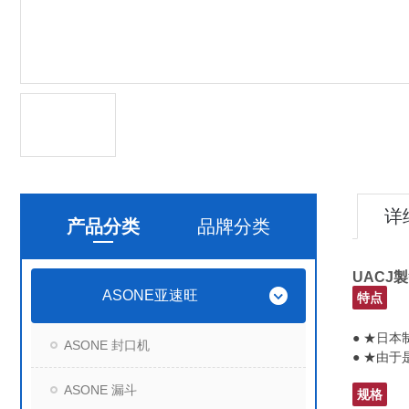
详
产品分类
品牌分类
UACJ
ASONE亚速旺
特点
● ★日本
ASONE 封口机
● ★由
ASONE 漏斗
规格