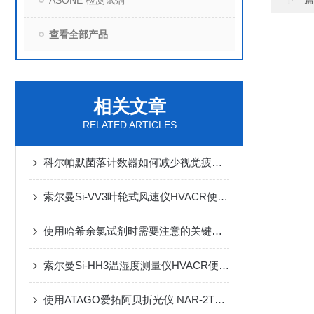
ASONE 检测试剂
查看全部产品
相关文章
RELATED ARTICLES
科尔帕默菌落计数器如何减少视觉疲劳与漏计？
索尔曼Si-VV3叶轮式风速仪HVACR便携式测量仪
使用哈希余氯试剂时需要注意的关键要点
索尔曼Si-HH3温湿度测量仪HVACR便携式测量仪
使用ATAGO爱拓阿贝折光仪 NAR-2T测量光学聚酯薄膜折射率