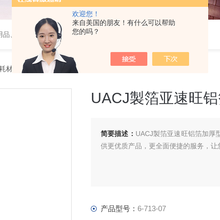
欢迎您！
来自美国的朋友！有什么可以帮助
您的吗？
用品、wiggens实验仪器，摇床、磁力搅拌器，电子天平
件耗材
> 6-713-07UACJ製箔亚速旺铝箔加厚型耐热耗材
UACJ製箔亚速旺
简要描述：
UACJ製箔亚速旺铝箔加
供更优质产品，更全面便捷的服务，让
产品型号：
6-713-07