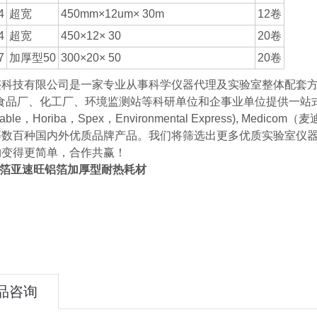
4
超宽
450mm×12um× 30m
12卷
4
超宽
450×12× 30
20卷
7
加厚型50
300×20× 50
20卷
迹科技有限公司是一家专业从事科学仪器代理及实验室整体配套
食品厂、化工厂、环境监测站等科研单位和企事业单位提供一站式的仪器采
eable，Horiba，Spex，Environmental Express), M
等数百种国内外优质品牌产品。我们将筛选出更多优质实验室仪
购变得更简单，合作共赢！
製箔亚速旺铝箔加厚型耐热耗材
品咨询