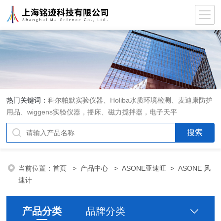
热门关键词：
科尔帕默实验仪器、Holiba水质环境检测、麦迪康防护
用品、wiggens实验仪器，摇床、磁力搅拌器，电子天平
当前位置：
首页
>
产品中心
>
ASONE亚速旺
>
ASONE 风
速计
产品分类
品牌分类