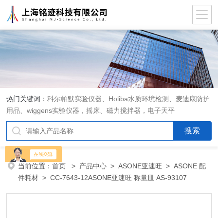
热门关键词：
科尔帕默实验仪器、Holiba水质环境检测、麦迪康防护
用品、wiggens实验仪器，摇床、磁力搅拌器，电子天平
当前位置：
首页
>
产品中心
>
ASONE亚速旺
>
ASONE 配
件耗材
> CC-7643-12ASONE亚速旺 称量皿 AS-93107