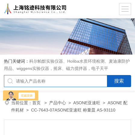
热门关键词：
科尔帕默实验仪器、Holiba水质环境检测、麦迪康防护
用品、wiggens实验仪器，摇床、磁力搅拌器，电子天平
当前位置：
首页
>
产品中心
>
ASONE亚速旺
>
ASONE 配
件耗材
> CC-7643-07ASONE亚速旺 称量皿 AS-93110