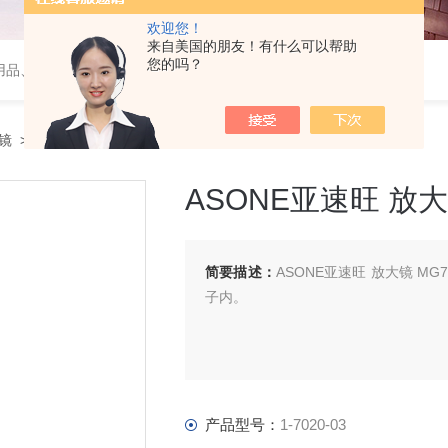
欢迎您！
来自美国的朋友！有什么可以帮助
您的吗？
用品、wiggens实验仪器，摇床、磁力搅拌器，电子天平
大镜
> 1-7020-03ASONE亚速旺 放大镜 MG7014A
ASONE亚速旺 放大镜
简要描述：
ASONE亚速旺 放大镜 
子内。
产品型号：
1-7020-03