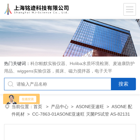
热门关键词：
科尔帕默实验仪器、Holiba水质环境检测、麦迪康防护
用品、wiggens实验仪器，摇床、磁力搅拌器，电子天平
当前位置：
首页
>
产品中心
>
ASONE亚速旺
>
ASONE 配
件耗材
> CC-7863-01ASONE亚速旺 灭菌PS试管 AS-82131