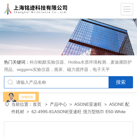
热门关键词：
科尔帕默实验仪器、Holiba水质环境检测、麦迪康防护
用品、wiggens实验仪器，摇床、磁力搅拌器，电子天平
当前位置：
首页
>
产品中心
>
ASONE亚速旺
>
ASONE 配
件耗材
> 62-4995-81ASONE亚速旺 强力型纸巾 E50-White