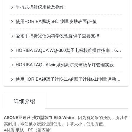
手持式折射仪用途及操作
使用HORIBA堀场pH计测量皮肤表面pH值
爱拓手持折光仪为科学发现提供了重要支撑
HORIBA LAQUA WQ-300离子电极校准操作指南：6步高效通关清单
HORIBA LAQUAtwin系列高尔夫球场草坪管理实践
使用HORIBA钾离子计K-11/钠离子计Na-11测量运动员汗液中的钠和钾浓度
详细介绍
ASONE亚速旺 强力型纸巾 E50-White
，因为有足够的强度，所以结
实耐用，即使被水浸湿也能使用。手掌大小，使用方便。
●材质:纸浆・PP（聚丙烯）