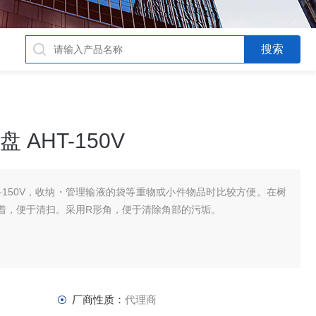
 AHT-150V
AHT-150V，收纳・管理输液的袋等重物或小件物品时比较方便。在树
着，便于清扫。采用R形角，便于清除角部的污垢。
厂商性质：
代理商