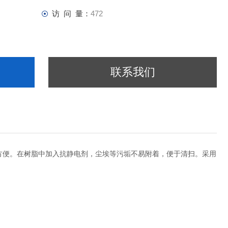
访 问 量：
472
联系我们
方便。在树脂中加入抗静电剂，尘埃等污垢不易附着，便于清扫。采用