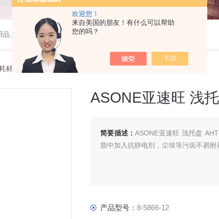
欢迎您！
来自美国的朋友！有什么可以帮助
您的吗？
用品、wiggens实验仪器，摇床、磁力搅拌器，电子天平
件耗材
> 8-5866-12ASONE亚速旺 浅托盘 AHT-150V
ASONE亚速旺 浅托盘
简要描述：
ASONE亚速旺 浅托盘 
脂中加入抗静电剂，尘埃等污垢不易附
产品型号：
8-5866-12