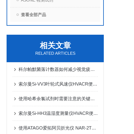
ASONE 检测试剂
查看全部产品
相关文章
RELATED ARTICLES
科尔帕默菌落计数器如何减少视觉疲劳与漏计？
索尔曼Si-VV3叶轮式风速仪HVACR便携式测量仪
使用哈希余氯试剂时需要注意的关键要点
索尔曼Si-HH3温湿度测量仪HVACR便携式测量仪
使用ATAGO爱拓阿贝折光仪 NAR-2T测量光学聚酯薄膜折射率