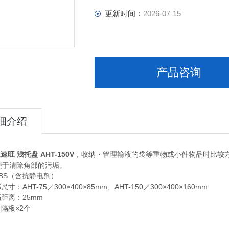
更新时间：
2026-07-15
产品咨询
细介绍
速旺 浅托盘 AHT-150V
，收纳・管理输液的袋等重物或小件物品时比较
便于清除角部的污垢。
ABS（含抗静电剂）
寸：AHT-75／300×400×85mm、AHT-150／300×400×160mm
隔距离：25mm
隔板×2个