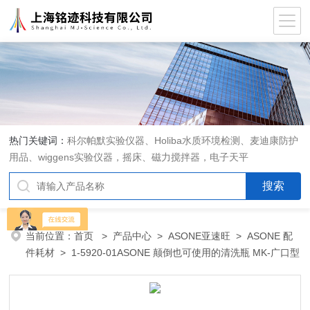
热门关键词：
科尔帕默实验仪器、Holiba水质环境检测、麦迪康防护
用品、wiggens实验仪器，摇床、磁力搅拌器，电子天平
当前位置：
首页
>
产品中心
>
ASONE亚速旺
>
ASONE 配
件耗材
> 1-5920-01ASONE 颠倒也可使用的清洗瓶 MK-广口型