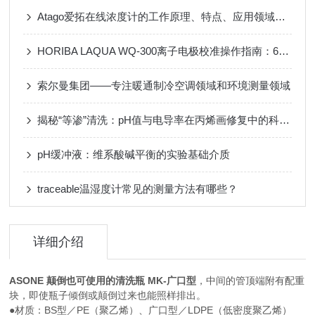
Atago爱拓在线浓度计的工作原理、特点、应用领域以及未来的发展趋势
HORIBA LAQUA WQ-300离子电极校准操作指南：6步高效通关清单
索尔曼集团——专注暖通制冷空调领域和环境测量领域
揭秘“等渗”清洗：pH值与电导率在丙烯画修复中的科学原理
pH缓冲液：维系酸碱平衡的实验基础介质
traceable温湿度计常见的测量方法有哪些？
详细介绍
ASONE 颠倒也可使用的清洗瓶 MK-广口型
，中间的管顶端附有配重
块，即使瓶子倾倒或颠倒过来也能照样排出。
●材质：BS型／PE（聚乙烯）、广口型／LDPE（低密度聚乙烯）