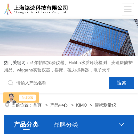
热门关键词：
科尔帕默实验仪器、Holiba水质环境检测、麦迪康防护
用品、wiggens实验仪器，摇床、磁力搅拌器，电子天平
当前位置：
首页
>
产品中心
>
KIMO
>
便携测量仪
产品分类
品牌分类