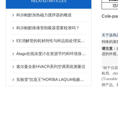
RELATED ARTICLES
功
科尔帕默加热磁力搅拌器的概述
Cole-
科尔帕默移液管助吸器需要校准吗？
关于该商
EE消解管的耗材特性与样品前处理实验应用价值
特殊的蒸
请注意：
Atago在线浓度计在资源节约和环境保护中的角色
进的外观
索尔曼全新HVACR系列空调系统测量仪
“精于仪
检局、zh
(Trace
实验室“抗造王”HORIBA LAQUA电极耐摔性实测
牌产品。