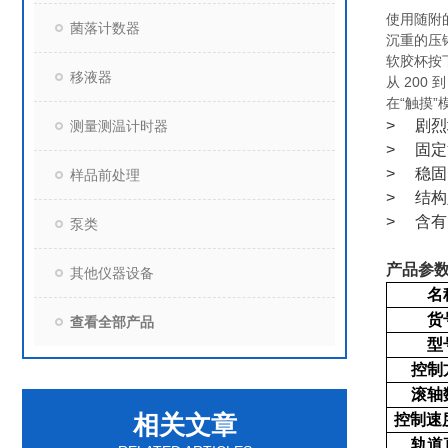
使用随附
菌落计数器
沉重的压
软胶杯按
移液器
从 200 
在“触摸
>
剧烈
测量测温计时器
>
固定
>
稳固
样品前处理
>
结构
>
含有
泵类
产品参
其他仪器设备
名
货
查看全部产品
型
控制
滚轴
相关文章
控制速
轨道