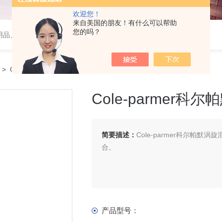
欢迎您！
来自美国的朋友！有什么可以帮助
您的吗？
用品、wiggens实验仪器，摇床、磁力搅拌器，电子天平
> Cole-parmer科尔帕默涡旋混匀仪V-200前处理
Cole-parmer科
简要描述：
Cole-parmer科尔帕
合。
产品型号：