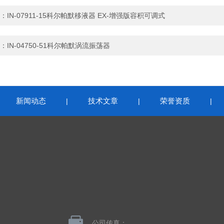
：
IN-07911-15科尔帕默移液器 EX-增强版容积可调式
：
IN-04750-51科尔帕默涡流振荡器
新闻动态
技术文章
荣誉资质
|
|
|
|
公司传真：