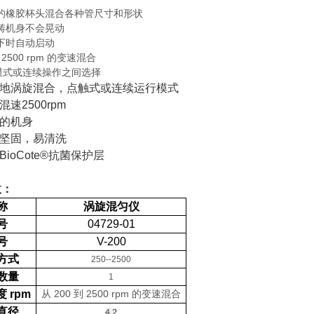
的橡胶杯头混合各种管尺寸和形状
铸机身不会晃动
下时自动启动
到 2500 rpm 的变速混合
”模式或连续操作之间选择
地涡旋混合，点触式或连续运行模式
混速
2500rpm
的机身
坚固，易清洗
BioCote®
抗菌保护层
数：
称
涡旋混匀仪
号
04729-01
号
V-200
方式
250--2500
数量
1
度
rpm
从 200 到 2500 rpm 的变速混合
直径
4.2