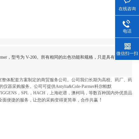
在线咨询
电话
微信扫一扫
名为 Cole-Parmer，型号为 V-200。所有相同的出色功能和规格，只是具有全新和改
室整体配套方案制定的商贸服务公司。公司我们长期为高校、药厂、药
服务。公司可提供Antylia&Cole-Parmer科尔帕默
麦迪康），Atago，WIGGENS，SPL，HACH，上海屹谱，澳柯玛，等数百种国内外优质品
！
全面便捷的服务，让您的采购变得更简单，合作共赢