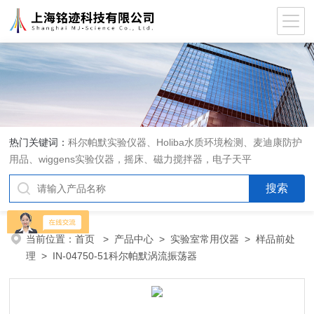
热门关键词：
科尔帕默实验仪器、Holiba水质环境检测、麦迪康防护
用品、wiggens实验仪器，摇床、磁力搅拌器，电子天平
当前位置：
首页
>
产品中心
>
实验室常用仪器
>
样品前处
理
> IN-04750-51科尔帕默涡流振荡器