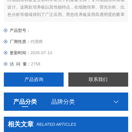
设计。这两款培养板以其性能特点，在细胞培养、荧光分析、比
色分析等领域得到了广泛应用。黑色培养板采用高透明度的聚苯
乙烯材料制成，表面平整光滑，能够在荧光测定过程中最大限度
地减少光散射和串扰，提高检测灵敏度。与黑色培养板相反，白
产品型号：
色培养板在发光测定中提供最大的反射，同时减少串扰。
厂商性质：
代理商
更新时间：
2026-07-14
访 问 量：
2758
产品咨询
联系我们
产品分类
品牌分类
相关文章
RELATED ARTICLES