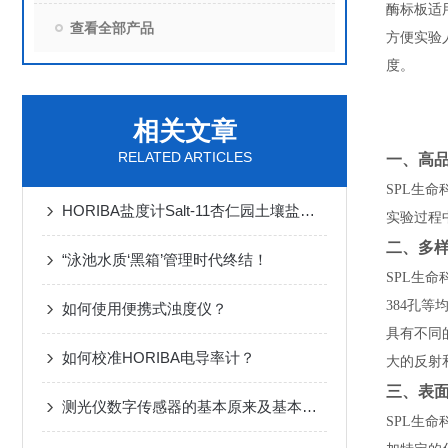
酶标板适
查看全部产品
方便实验
度。
相关文章
RELATED ARTICLES
一、高
SPL生
HORIBA盐度计Salt-11杏仁园土壤盐分测量
实验过程
二、多
“泳池水质‘黑箱’管理时代终结！
SPL生
384孔
如何使用便携式浊度仪？
具有不同
如何校准HORIBA电导率计？
大的反射
三、表
测光仪数字传感器的基本原来及基本作用
SPL生