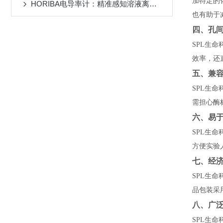
加特定的
HORIBA电导率计：精准感知溶液离子世界的可靠伙伴
也有助于
四、孔
SPL生
效率，还
五、兼
SPL生
需担心酶
六、易
SPL生
方便实验
七、经
SPL生
品包装采
八、广
SPL生