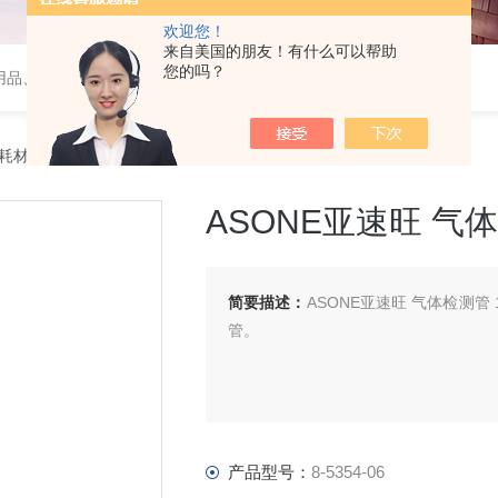
欢迎您！
来自美国的朋友！有什么可以帮助
您的吗？
用品、wiggens实验仪器，摇床、磁力搅拌器，电子天平
件耗材
> 8-5354-06ASONE亚速旺 气体检测管 120SB
ASONE亚速旺 气体
简要描述：
ASONE亚速旺 气体检测
管。
产品型号：
8-5354-06