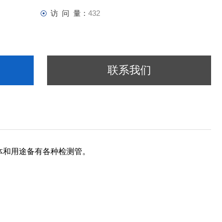
访 问 量：
432
联系我们
体和用途备有各种检测管。