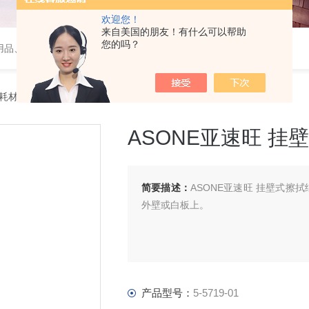
欢迎您！
来自美国的朋友！有什么可以帮助
您的吗？
用品、wiggens实验仪器，摇床、磁力搅拌器，电子天平
件耗材
> 5-5719-01ASONE亚速旺 挂壁式擦拭纸固定盒 KMAG
ASONE亚速旺 挂
简要描述：
ASONE亚速旺 挂壁式擦
外壁或白板上。
产品型号：
5-5719-01