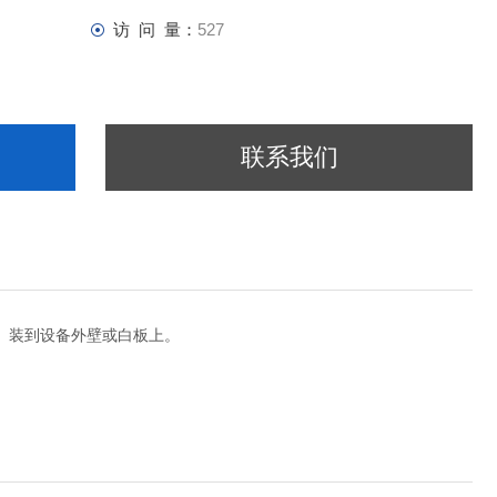
访 问 量：
527
联系我们
1）装到设备外壁或白板上。