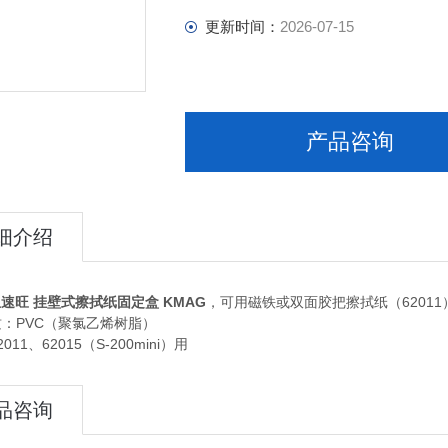
更新时间：
2026-07-15
产品咨询
细介绍
亚速旺 挂壁式擦拭纸固定盒 KMAG
，可用磁铁或双面胶把擦拭纸（6201
质：PVC（聚氯乙烯树脂）
011、62015（S-200mini）用
品咨询