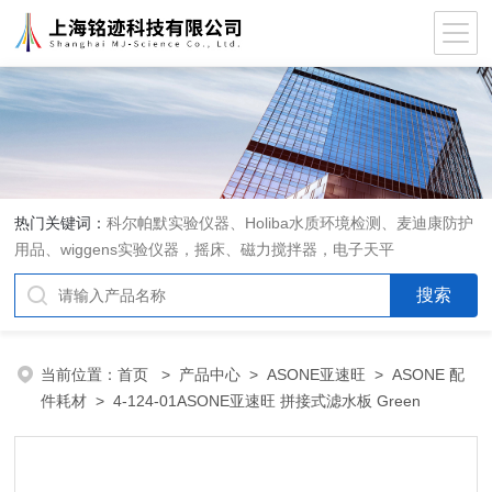
热门关键词：
科尔帕默实验仪器、Holiba水质环境检测、麦迪康防护
用品、wiggens实验仪器，摇床、磁力搅拌器，电子天平
当前位置：
首页
>
产品中心
>
ASONE亚速旺
>
ASONE 配
件耗材
> 4-124-01ASONE亚速旺 拼接式滤水板 Green