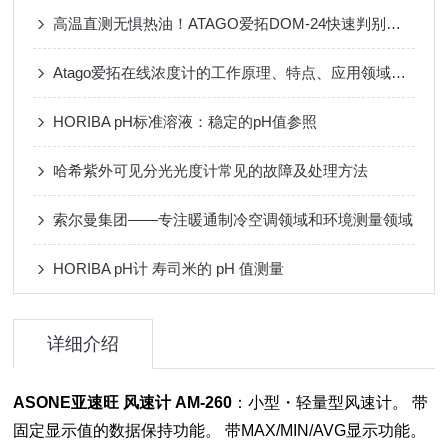
高温直测无惧热油！ATAGO爱拓DOM-24快速判别食用油TPM/AV值
Atago爱拓在线浓度计的工作原理、特点、应用领域以及未来的发展趋势
HORIBA pH标准溶液：稳定的pH值参照
哈希紫外可见分光光度计常见的故障及处理方法
索尔曼集团——专注暖通制冷空调领域和环境测量领域
HORIBA pH计 寿司米的 pH 值测量
详细介绍
ASONE亚速旺 风速计 AM-260
：小型・轻量型风速计。 带
固定显示值的数据保持功能。 带MAX/MIN/AVG显示功能。