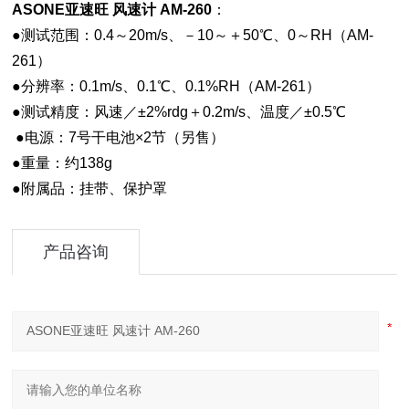
ASONE亚速旺 风速计 AM-260
：
●测试范围：0.4～20m/s、－10～＋50℃、0～RH（AM-
261）
●分辨率：0.1m/s、0.1℃、0.1%RH（AM-261）
●测试精度：风速／±2%rdg＋0.2m/s、温度／±0.5℃
●电源：7号干电池×2节（另售）
●重量：约138g
●附属品：挂带、保护罩
产品咨询