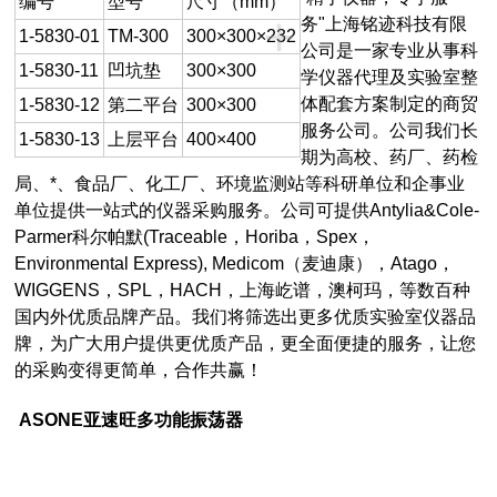
编号
型号
尺寸（mm）
+
务"上海铭迹科技有限
1-5830-01
TM-300
300×300×232
公司是一家专业从事科
1-5830-11
凹坑垫
300×300
学仪器代理及实验室整
体配套方案制定的商贸
1-5830-12
第二平台
300×300
服务公司。公司我们长
1-5830-13
上层平台
400×400
期为高校、药厂、药检
局、*、食品厂、化工厂、环境监测站等科研单位和企事业
单位提供一站式的仪器采购服务。公司可提供Antylia&Cole-
Parmer科尔帕默(Traceable，Horiba，Spex，
Environmental Express), Medicom（麦迪康），Atago，
WIGGENS，SPL，HACH，上海屹谱，澳柯玛，等数百种
国内外优质品牌产品。我们将筛选出更多优质实验室仪器品
牌，为广大用户提供更优质产品，更全面便捷的服务，让您
的采购变得更简单，合作共赢！
ASONE亚速旺多功能振荡器