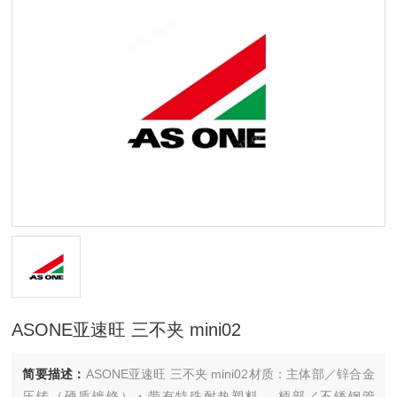
ASONE亚速旺 三不夹 mini02
简要描述：
ASONE亚速旺 三不夹 mini02材质：主体部／锌合金
压铸（硬质镀铬）・带有特殊耐热塑料、 柄部／不锈钢管