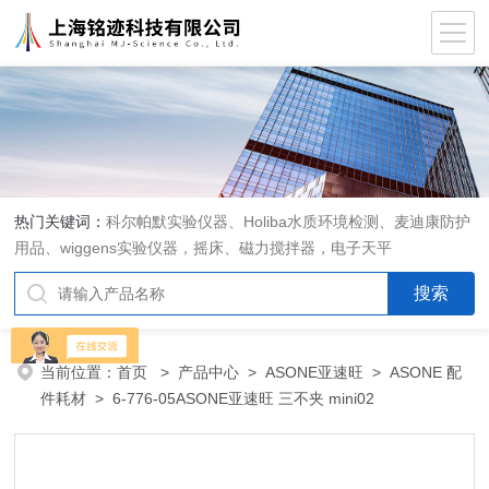
热门关键词：
科尔帕默实验仪器、Holiba水质环境检测、麦迪康防护
用品、wiggens实验仪器，摇床、磁力搅拌器，电子天平
当前位置：
首页
>
产品中心
>
ASONE亚速旺
>
ASONE 配
件耗材
> 6-776-05ASONE亚速旺 三不夹 mini02