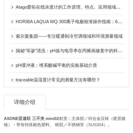
Atago爱拓在线浓度计的工作原理、特点、应用领域以及未来的发展趋势
HORIBA LAQUA WQ-300离子电极校准操作指南：6步高效通关清单
索尔曼集团——专注暖通制冷空调领域和环境测量领域
揭秘“等渗”清洗：pH值与电导率在丙烯画修复中的科学原理
pH缓冲液：维系酸碱平衡的实验基础介质
traceable温湿度计常见的测量方法有哪些？
详细介绍
ASONE亚速旺 三不夹 mini02
材质：主体部／锌合金压铸（硬质镀
铬）・带有特殊耐热塑料、 柄部／不锈钢管（SUS304）。