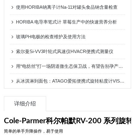
使用HORIBA钠离子计Na-11对罐头食品钠含量检查
HORIBA 电导率笔式计 草莓生产中的快速营养分析
玻璃PH电极的检查维护及使用方法
索尔曼Si-VV3叶轮式风速仪HVACR便携式测量仪
用“电纺丝”打一场阴道微生态保卫战，有望告别孕产期B链菌噩梦
从冰淇淋到面包：ATAGO爱拓便携式旋转粘度计VISCO™如何把关CMC质构？
详细介绍
Cole-Parmer科尔帕默RV-200 系列
简单的单手升降操作，易于使用