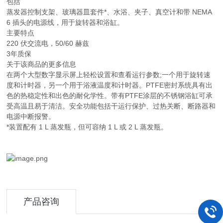
包括
蒸发器控制支架、玻璃器皿套件*、水浴、夹子、真空计和带 NEMA
6 插头的电源线，用于旋转器和浴缸。
主要特点
220 伏交流电，50/60 赫兹
3年质保
关于该商品的更多信息
在两个大型数字显示屏上轻松设置和查看运行参数;一个用于旋转速
度和计时器，另一个用于浴液温度和计时器。PTFE密封系统具有出
色的热稳定性和出色的耐化学性。带有PTFE涂层的不锈钢浴缸可承
受高温且易于清洁。安全功能包括干运行保护、过热关断、断路器和
电源中断报警。
*装置配有 1 L 蒸发瓶，但可容纳 1 L 或 2 L 蒸发瓶。
产品咨询