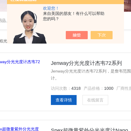
欢迎您！
来自美国的朋友！有什么可以帮助
您的吗？
用品、wiggens实验仪器，摇床、磁力搅拌器，电子天平
焰光度计/分光光度计
Jenway分光光度计杰韦72系列
Jenway分光光度计杰韦72系列，是詹韦
计。
访问次数：
4318
产品价格：
1000
厂商性
查看详情
在线留言
Spex超微量紫外分光光度计Nano