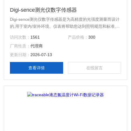
Digi-sence测光仪数字传感器
Digi-sence测光仪数字传感器是为高精度的光强度测量而设计
的,用于室内/室外环境。仪表将帮助您达到照明规范和标准,确
保安全和质量控制要求,同时提高舒适水平和生产力。再加上
访问次数：
1561
产品价格：
300
可跟踪的预先校准意味着你获得了可靠的测量,节省了你的时
厂商性质：
代理商
间和金钱!
更新日期：
2026-07-13
查看详情
在线留言