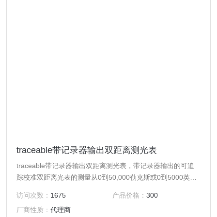
traceable带记录器输出双距离测光表
traceable带记录器输出双距离测光表，带记录器输出的可追
踪校准双距离光表的测量从0到50,000勒克斯或0到5000英尺
蜡烛。光电电池和微处理器提供了一个令人印象深刻的0.4秒
访问次数：
1675
产品价格：
300
采样率和自动零调整。色错滤波器和精密光电二极管在大范围
厂商性质：
代理商
内产生精确的余弦和色错量。