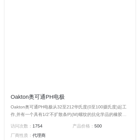
Oakton奥可通PH电极
Oakton奥可通PH电极从32至212华氏度(0至100摄氏度)起工
作,并有一个具有1/2'不扩散条约(M)螺纹的抗化学品的橡胶外
壳。住房直径为4'x15/16'。电极延伸1''超出外壳。最大压力
访问次数：
1754
产品价格：
500
100磅。测量PH值从0到13.
厂商性质：
代理商