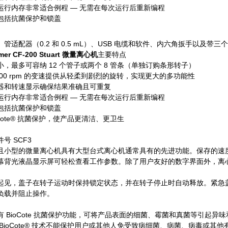
运行内存非常适合例程 — 无需在每次运行后重新编程
包括抗菌保护和锁盖
管适配器（0.2 和 0.5 mL）、USB 电缆和软件、内六角扳手以及
rmer CF-200 Stuart 微量离心机
主要特点
，最多可容纳 12 个管子或两个 8 管条（单独订购条形转子）
,000 rpm 的变速提供从轻柔到剧烈的旋转，实现更大的多功能性
器和转速显示确保结果准确且可重复
运行内存非常适合例程 — 无需在每次运行后重新编程
包括抗菌保护和锁盖
oCote® 抗菌保护，使产品更清洁、更卫生
号 SCF3
且小型的微量离心机具有大型台式离心机通常具有的先进功能。保存的速度
幕背光液晶显示屏可轻松查看工作参数。除了用户友好的数字界面外，离心
起见，盖子在转子运动时保持锁定状态，并在转子停止时自动释放。紧急
负载并阻止操作。
 BioCote 抗菌保护功能，可将产品表面的细菌、霉菌和真菌等引起异味和
 BioCote® 技术不能保护用户或其他人免受致病细菌、病菌、病毒或