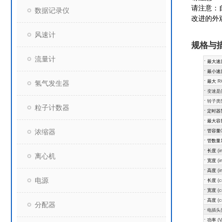
请注意：自
数据记录仪
改进的外
风速计
规格与
流量计
·
最大速
·
最小速
·
最大
RC
氢气发生器
·
变速是
·
转子类
粒子计数器
·
定时器
·
最大容
·
浓缩器
管容量
·
管数量
·
长度
(i
离心机
·
宽度
(i
·
高度
(i
·
电源
长度
(c
·
宽度
(c
·
高度
(c
分配器
·
电插头
·
功率
(V