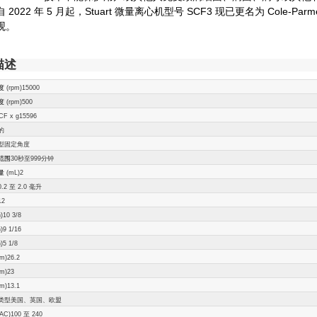
 2022 年 5 月起，Stuart 微量离心机型号 SCF3 现已更名为 Cole
观。
描述
度
(rpm)15000
度
(rpm)500
F x g15596
的
型固定角度
范围
30秒至999分钟
量
(mL)2
0.2 至 2.0 毫升
12
n)10 3/8
n)9 1/16
n)5 1/8
m)26.2
m)23
m)13.1
类型美国、英国、欧盟
AC)100 至 240