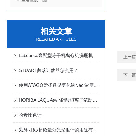
查看全部产品
相关文章
RELATED ARTICLES
Labconco高配型冻干机离心机洗瓶机
上一篇
STUART菌落计数器怎么用？
下一篇
使用ATAGO爱拓数显氯化钠Nacl浓度计PAL-43S测量融雪剂浓度
HORIBA LAQUAtwin硝酸根离子笔助力市政绿化降本增效
哈希比色计
紫外可见/超微量分光光度计的用途有哪些？