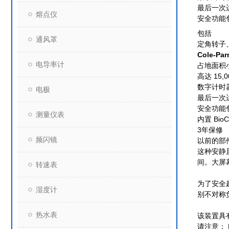
最后一次
熔点仪
安全功能
包括
通风罩
定角转子、
Cole-Pa
电导率计
占地面积小
高达 15
数字计时
电极
最后一次
安全功能
测量仪表
内置 Bi
3年保修
频闪镜
以前的部件
这种安静
间。大屏
转速表
为了安全
湿度计
别不对称
热水表
该装置具有
请注意：