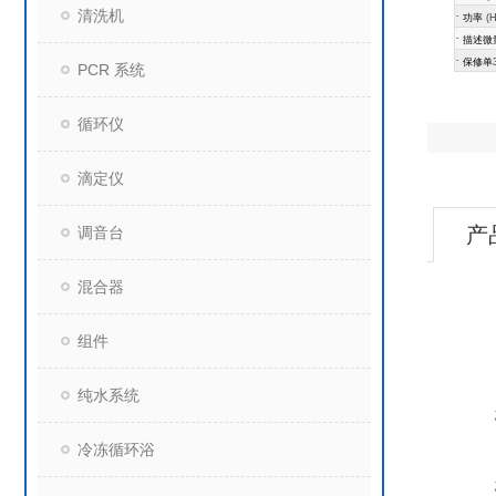
清洗机
·
功率
(H
·
描述微
·
保修单
PCR 系统
循环仪
滴定仪
产
调音台
混合器
组件
纯水系统
冷冻循环浴