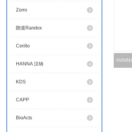
Zorro
朗道Randox
Cerillo
HANNA 汉纳
KDS
CAPP
BioActs