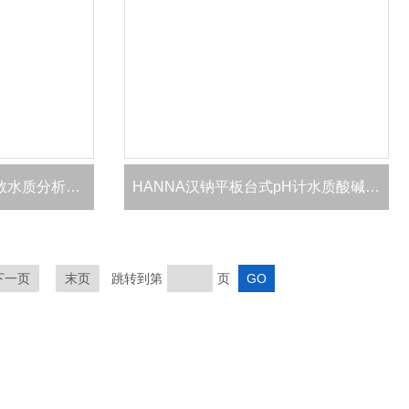
HANNA汉钠便携式多参数水质分析仪pH-EC-TDS
HANNA汉钠平板台式pH计水质酸碱度测定仪
下一页
末页
跳转到第
页